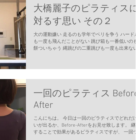
大橋麗子のピラティスに
対るす思い その２
大の運動嫌い 走るのも学年でベリを争う ハードル
も一度も飛んだことがない 跳び箱も一番低いのも
餅ついちゃう 縄跳びの二重跳びも一度も出来ない
高飛びも、幅跳びも、ぶっちぎりの最下位 私自身
ことです。 思い出すと悲しくて泣けます。...
一回のピラティス Before
After
こんにちは。 今日は一回のピラティスでどれだけ違
いが出るか、Before-Afterをお見せ致します。 継続
することで効果があるピラティスですが、 一回づつ
でも、変化はあります。 やってる時はちょっとキツ