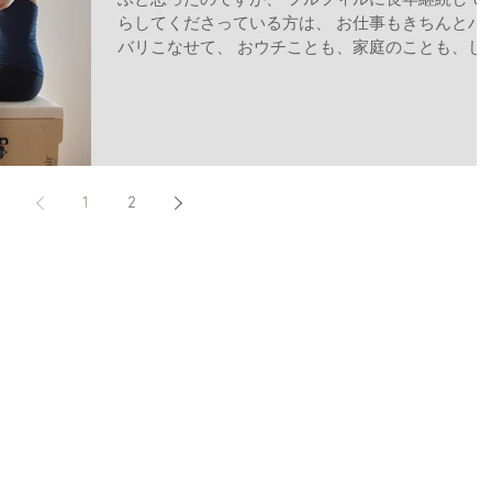
ふと思ったのですが、 フルフィルに長年継続して
らしてくださっている方は、 お仕事もきちんとバ
バリこなせて、 おウチことも、家庭のことも、し
かり管理できて、 且つお忙しい中スケジュールな
とか開けて、 中には遠いところから１時間以上か
て毎週欠かさず、...
1
2