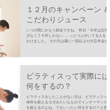
１２月のキャンペーン 
こだわりジュース
いつの間にかもう師走ですね。 昨日「今年は忘年
少なくて６件しかない…」っとつぶやいてる人を見
かけました。 その方は週に一回以上の大忘年会が
るのですね。 暴飲暴食に要注意。 そこで！ 少し
もそんな時期だからこそ、朝からしっかり動いて
ただこう！...
ピラティスって実際には
何をするの？
ピラティスをしたことがない方は、ピラティスっ
体幹を鍛えるヨガみたいなものでインナーマッス
を鍛えるのよね、でもいったい何をするの？と思