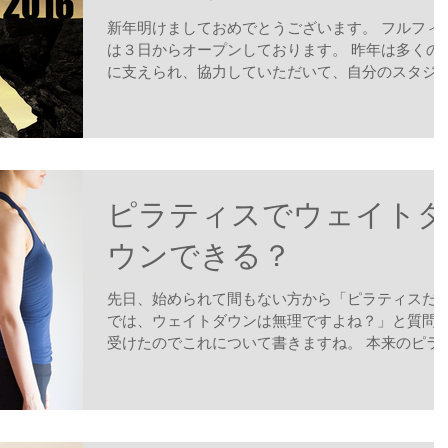
新年明けましておめでとうございます。 フルフィ
は３日からオープンしております。 昨年は多くの
に支えられ、協力していただいて、自分のスタジ
をオープンすることができ、心より感謝申し上げ
す。 ２０１６年、皆様はどんな年にしたいです
か？...
ピラティスでウェイトダ
ウンできる？
先日、始められて間もない方から「ピラティスだ
では、ウェイトダウンは無理ですよね？」と質問
受けたのでこれについて書きますね。 本来のピラ
ィスは痩せるためのエクササイズではなくリハビ
テーションから始まったので、痩せるかどうか、
れには諸説あります。...