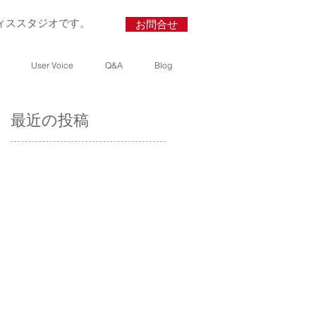
ィススタジオです。
お問合せ
User Voice
Q&A
Blog
最近の投稿
い
リ
っ
ん
け