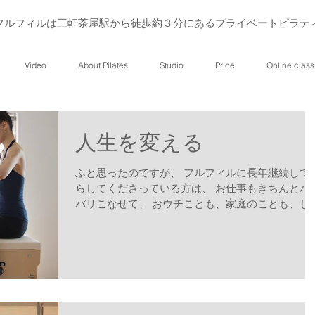
フルフィルは三軒茶屋駅から徒歩約３分にあるプライベートピラテ
Video
About Pilates
Studio
Price
Online class
人生を変える
ふと思ったのですが、 フルフィルに長年継続して
らしてくださっている方は、 お仕事もきちんとバ
バリこなせて、 おウチことも、家庭のことも、し
かり管理できて、 且つお忙しい中スケジュールな
とか開けて、 中には遠いところから１時間以上か
て毎週欠かさず、...