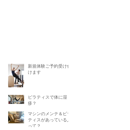
い
リ
っ
ん
け
新規体験ご予約受け付
けます
ピラティスで体に湿
疹？
マシンのメンテ＆ピラ
ティスがあっている人
って？