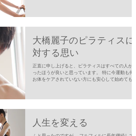
れる方がほとんどだと思います。 Fulfillのホームペ
ージにも「ピラティスとは」というページがあっ
も、実際にどんなことをするのか、ま...
大橋麗子のピラティスに
対する思い
正直に申し上げると、ピラティスはすべての人が
ったほうが良いと思っています。 特に今運動も何
お体をケアされていない方にも安心して始めても
えたらと思います。 スポーツやダンスをする人は
ちろん、不調がある人ももちろん、不調のない人
行った方が良いと思っています。...
人生を変える