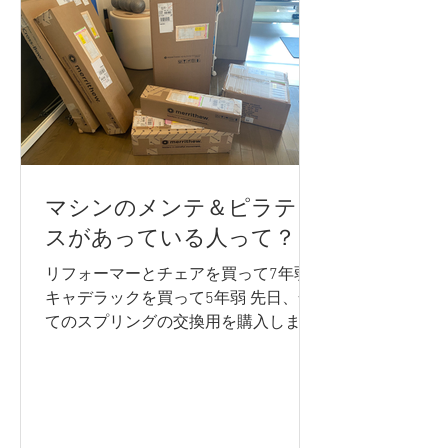
マシンのメンテ＆ピラティ
スがあっている人って？
リフォーマーとチェアを買って7年弱
キャデラックを買って5年弱 先日、全
てのスプリングの交換用を購入しまし
た。 全部でなんと29本を交換！ (古い
スプリングは粗大ゴミ。欲しい方い
る？) 一応、2年で交換してくださいと
いうハナシなのですが、とにかくカナ
ダからの送料が高いので、...