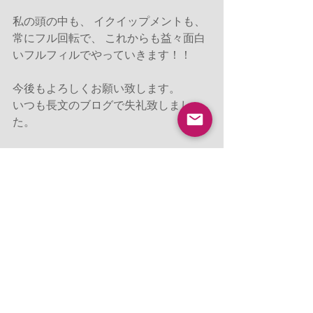
私の頭の中も、 イクイップメントも、 
常にフル回転で、 これからも益々面白
いフルフィルでやっていきます！！
今後もよろしくお願い致します。
いつも長文のブログで失礼致しまし
た。
さて、今朝も7時のレッスン、終了！
花粉に負けずに穏やかな一日をお過ご
しください♪