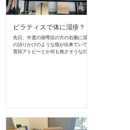
ピラティスで体に湿疹？
先日、中度の側弯症の方の右腕に湿疹
の治りかけのような痕が出来ていて、
普段アトピーとか何も無さそうなのに
珍しく出来ていたので聞いてみたとこ
ろ、、、 なんと、 前回のピラティス
の後 主に右側の肩、脇、腕に、 ぶわ
ぁ〜〜〜 っと湿疹ができたそうで
す。...