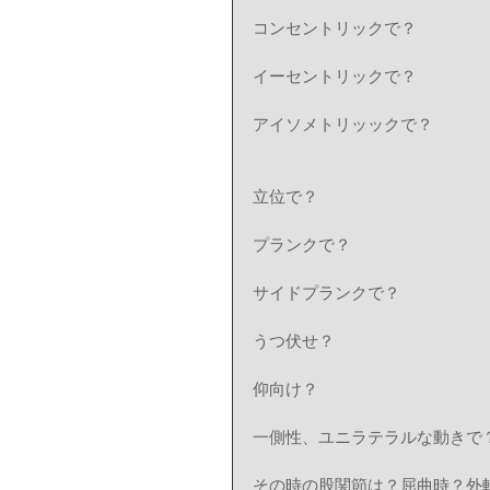
コンセントリックで？
イーセントリックで？
アイソメトリッックで？
立位で？
プランクで？
サイドプランクで？
うつ伏せ？
仰向け？
一側性、ユニラテラルな動きで
その時の股関節は？屈曲時？外