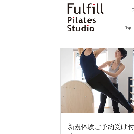
Top
続き２ どこが
こんにちは！
風邪とかインフルエンザとか色
なんと本日のフルフィルは、5
風邪に負けないで〜！
お一人は体調不良ではないけれ
新規体験ご予約受け
そんなこんなで本日は5本のク