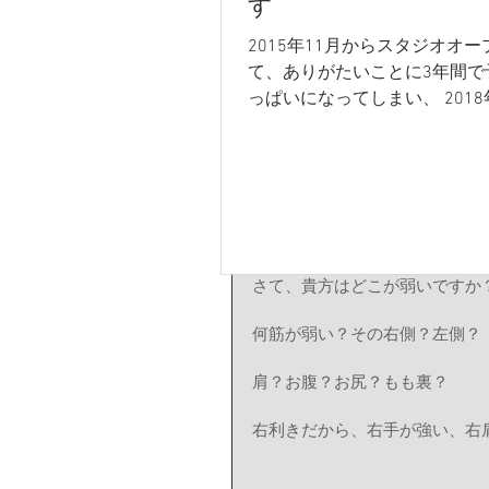
す
食事の時間がゆっくりとれたの
2015年11月からスタジオオー
て、ありがたいことに3年間で
っぱいになってしまい、 201
さて前回のブログの続きです♪
一般の方の新規受付を休止し
た。 最近は空いている枠も出
第2話
ので、6年ぶりに極数名の新規
け入れようかと思います。...
お待たせいたしました〜！
さて、貴方はどこが弱いですか
何筋が弱い？その右側？左側？
肩？お腹？お尻？もも裏？
右利きだから、右手が強い、右