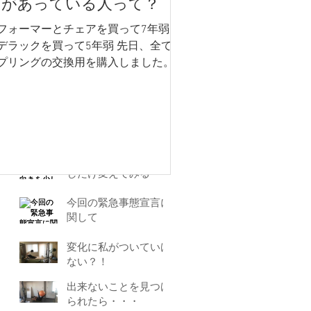
スがあっている人って？
得意技は・・・
フォーマーとチェアを買って7年弱 キ
デラックを買って5年弱 先日、全ての
夢のスタジオに！ &
プリングの交換用を購入しました。
HPリニューアル
部でなんと29本を交換！ (古いスプリ
グは粗大ゴミ。欲しい方いる？) 一
、2年で交換してくださいというハナ
腰痛・側湾症のための
なのですが、とにかくカナダからの送
ピラティス
が高いので、...
筋力より骨の向きを少
しだけ変えてみる
今回の緊急事態宣言に
関して
変化に私がついていけ
ない？！
出来ないことを見つけ
られたら・・・