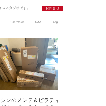
ィススタジオです。
お問合せ
User Voice
Q&A
Blog
Recent Posts
新規体験ご予約受け付
けます
ピラティスで体に湿
疹？
マシンのメンテ＆ピラ
マシンのメンテ＆ピラティ
ティスがあっている人
って？