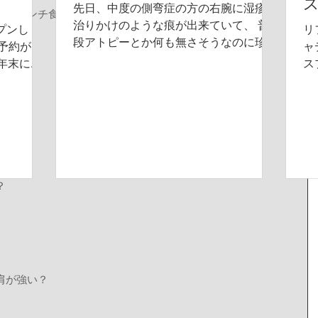
先日、中度の側弯症の方の右腕に湿疹の
で、ランチ食べすぎちゃいました。
治りかけのような痕が出来ていて、 普
プンし
リ
段アトピーとか何も無さそうなのに珍し
予約がい
ャ
く出来ていたので聞いてみたとこ
8年末には
ス
ろ、、、 なんと、 前回のピラティスの
ておりまし
全
後 主に右側の肩、脇、腕に、 ぶわ
来ました
ン
ぁ〜〜〜 っと湿疹ができたそうです。...
の方を受
応
シ
料
？
肩が強い？