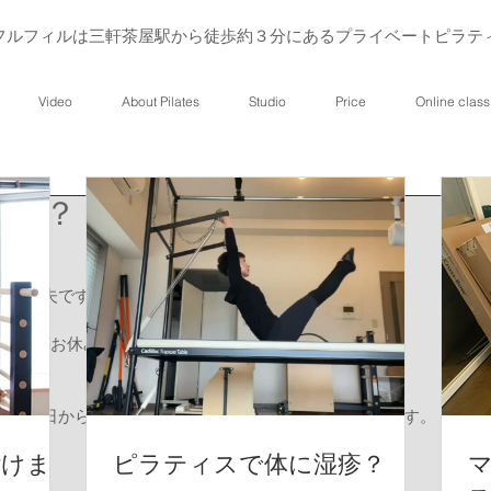
フルフィルは三軒茶屋駅から徒歩約３分にあるプライベートピラテ
Video
About Pilates
Studio
Price
Online class
弱い？
々大丈夫ですか？
名の方がお休み！
ど、昨日から今にかけて、そんなご連絡が届いております。
付けま
ピラティスで体に湿疹？
ラス。