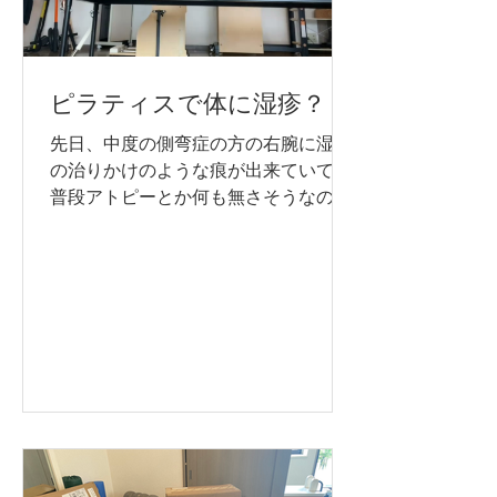
ピラティスで体に湿疹？
先日、中度の側弯症の方の右腕に湿疹
の治りかけのような痕が出来ていて、
普段アトピーとか何も無さそうなのに
珍しく出来ていたので聞いてみたとこ
ろ、、、 なんと、 前回のピラティス
の後 主に右側の肩、脇、腕に、 ぶわ
ぁ〜〜〜 っと湿疹ができたそうで
す。...