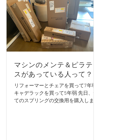
マシンのメンテ＆ピラティ
スがあっている人って？
リフォーマーとチェアを買って7年弱
キャデラックを買って5年弱 先日、全
てのスプリングの交換用を購入しまし
た。 全部でなんと29本を交換！ (古い
スプリングは粗大ゴミ。欲しい方い
る？) 一応、2年で交換してくださいと
いうハナシなのですが、とにかくカナ
ダからの送料が高いので、...