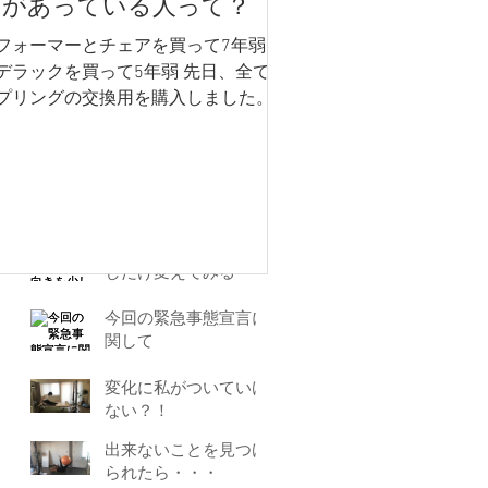
スがあっている人って？
得意技は・・・
フォーマーとチェアを買って7年弱 キ
デラックを買って5年弱 先日、全ての
夢のスタジオに！ &
プリングの交換用を購入しました。
HPリニューアル
部でなんと29本を交換！ (古いスプリ
グは粗大ゴミ。欲しい方いる？) 一
、2年で交換してくださいというハナ
腰痛・側湾症のための
なのですが、とにかくカナダからの送
ピラティス
が高いので、...
筋力より骨の向きを少
しだけ変えてみる
今回の緊急事態宣言に
関して
変化に私がついていけ
ない？！
出来ないことを見つけ
られたら・・・