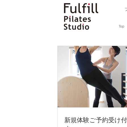
Top
効果と頻度 ～ 
～
「どれくらいの頻度で通えばい
体験の方からも、まだいらした
 【
体験後のチェック
】 
カルチャースクールとは違って
新規体験ご予約受け
フルフィルに通われているほと