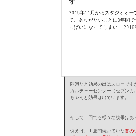
す
多い方は気が付いたら週３回とか
2015年11月からスタジオオー
最初は「２週間に一度で、、、
て、ありがたいことに3年間で
身体を動かす気持ちよさ、変わ
っぱいになってしまい、 201
最終的には週に一度は必ず来ら
一般の方の新規受付を休止し
た。 最近は空いている枠も出
ので、6年ぶりに極数名の新規
け入れようかと思います。...
ただし週に３，４回、１か月間
身体のためには週一でも隔週で
隔週だと効果の出はスローですが
カルチャーセンター（セブンカ
ちゃんと効果は出ています。 
そして一回でも様々な効果はあり
例えば、１週間続いていた
首の