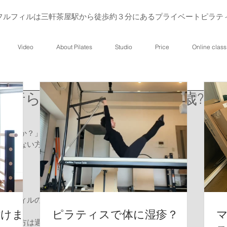
フルフィルは三軒茶屋駅から徒歩約３分にあるプライベートピラテ
Video
About Pilates
Studio
Price
Online class
流行らないピラティスに万歳?!
いですか？」 
ことのない方からもよく受ける質問です。 
フルフィルの通う頻度は自由です。 
付けま
ピラティスで体に湿疹？
んどの方は週に１回以上で来られています。 