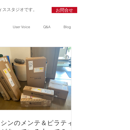
ィススタジオです。
お問合せ
User Voice
Q&A
Blog
Recent Posts
新規体験ご予約受け付
けます
ピラティスで体に湿
疹？
マシンのメンテ＆ピラ
マシンのメンテ＆ピラティ
ティスがあっている人
って？