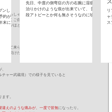
先日、中度の側弯症の方の右腕に湿疹の
。 
治りかけのような痕が出来ていて、 普
プンし
リ
」とおっしゃっていた方も、 
段アトピーとか何も無さそうなのに珍し
予約がい
ャ
っていくご自身の姿勢やスタイルなどを実感されて、 
く出来ていたので聞いてみたとこ
8年末には
ス
れる方がほとんどです。 
ろ、、、 なんと、 前回のピラティスの
ておりまし
全
後 主に右側の肩、脇、腕に、 ぶわ
来ました
ン
ぁ〜〜〜 っと湿疹ができたそうです。...
の方を受
応
シ
集中して来られるよりも、 
料
も長く続けた方がよいかと思います。 
、 
ルチャー武蔵境）での様子を見ていると 
ます。 
寝違えのような痛みが、一度で皆無
になったり。 